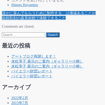
コメントを受け付けていません
品
Shingo Hayamizu
制
Post
誰かに喜んでもらうために制作する、は価値あることか
作
navigation
箱根彫刻の森美術館で体験できること
の
ス
Comments are closed.
ピ
Search
ー
ド
ア
最近の投稿
ッ
プ
アートブログ再開します！
に、
末松享子 展示のご案内（ギャラリー小柳）
最
末松享子 展示のご案内（ギャラリー小柳）
も
バイエラー財団レポート
必
バイエラー財団レポート
要
な
アーカイブ
こ
と
2022年2月
は
2015年7月