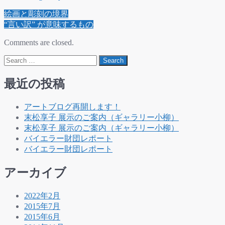
世
Post
絵画と彫刻の境界
界
navigation
“言い訳” が意味するもの
そ
の
Comments are closed.
も
Search
の”
を
変
最近の投稿
え
る
アートブログ再開します！
ア
末松享子 展示のご案内（ギャラリー小柳）
ー
末松享子 展示のご案内（ギャラリー小柳）
テ
バイエラー財団レポート
ィ
バイエラー財団レポート
ス
ト
アーカイブ
は
2022年2月
2015年7月
2015年6月