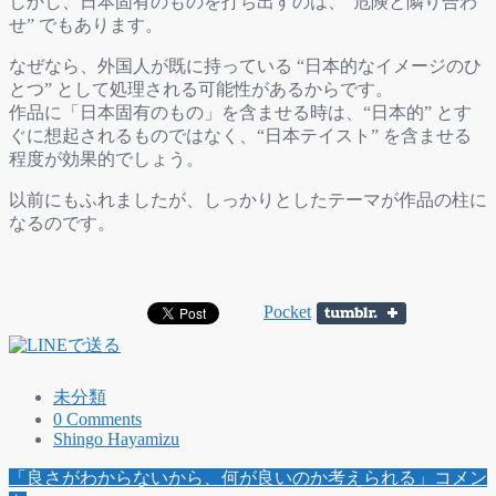
しかし、日本固有のものを打ち出すのは、“危険と隣り合わ
せ” でもあります。
なぜなら、外国人が既に持っている “日本的なイメージのひ
とつ” として処理される可能性があるからです。
作品に「日本固有のもの」を含ませる時は、“日本的” とす
ぐに想起されるものではなく、“日本テイスト” を含ませる
程度が効果的でしょう。
以前にもふれましたが、しっかりとしたテーマが作品の柱に
なるのです。
Pocket
未分類
0 Comments
Shingo Hayamizu
Post
「良さがわからないから、何が良いのか考えられる」コメン