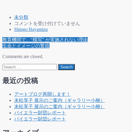
未分類
ド
コメントを受け付けていません
ラ
Shingo Hayamizu
え
Post
教育機関で、“模写” が実施されない理由
も
navigation
生命とイメージの繁殖
ん
と
Comments are closed.
孫
Search
悟
空
の、
最近の投稿
落
書
アートブログ再開します！
き
末松享子 展示のご案内（ギャラリー小柳）
が
末松享子 展示のご案内（ギャラリー小柳）
意
バイエラー財団レポート
味
バイエラー財団レポート
す
る