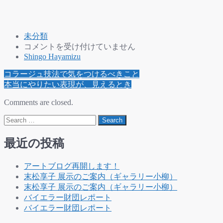
未分類
岡
コメントを受け付けていません
本
Shingo Hayamizu
太
Post
コラージュ技法で気をつけるべきこと
郎
navigation
本当にやりたい表現が、見えるとき
は、
き
Comments are closed.
っ
Search
と
繊
細
最近の投稿
な
人
アートブログ再開します！
は
末松享子 展示のご案内（ギャラリー小柳）
末松享子 展示のご案内（ギャラリー小柳）
バイエラー財団レポート
バイエラー財団レポート