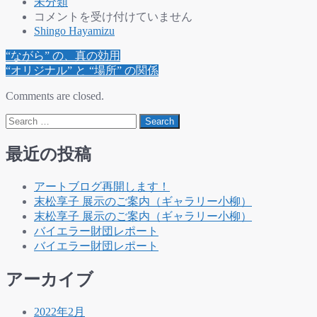
未分類
非
コメントを受け付けていません
効
Shingo Hayamizu
率
Post
“ながら” の、真の効用
の
navigation
“オリジナル” と “場所” の関係
た
め
Comments are closed.
の
Search
効
率
化
最近の投稿
は
アートブログ再開します！
末松享子 展示のご案内（ギャラリー小柳）
末松享子 展示のご案内（ギャラリー小柳）
バイエラー財団レポート
バイエラー財団レポート
アーカイブ
2022年2月